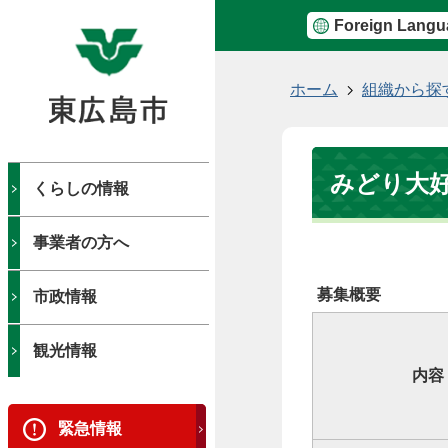
Foreign Langu
現
ホーム
組織から探
在
の
位
みどり大
置
くらしの情報
事業者の方へ
募集概要
市政情報
観光情報
内容
緊急情報