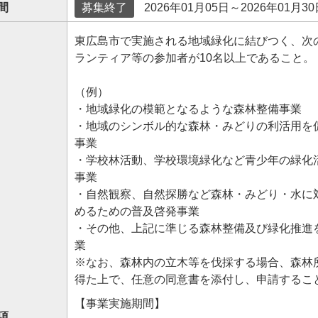
間
募集終了
2026年01月05日～2026年01月30
東広島市で実施される地域緑化に結びつく、次
ランティア等の参加者が10名以上であること。
（例）
・地域緑化の模範となるような森林整備事業
・地域のシンボル的な森林・みどりの利活用を
事業
・学校林活動、学校環境緑化など青少年の緑化
事業
・自然観察、自然探勝など森林・みどり・水に
めるための普及啓発事業
・その他、上記に準じる森林整備及び緑化推進
業
※なお、森林内の立木等を伐採する場合、森林
得た上で、任意の同意書を添付し、申請するこ
【事業実施期間】
項