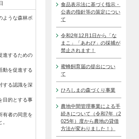
日
食品表示法に基づく指示・
公表の指針等の策定につい
のような森林ボ
て
令和2年12月1日から「な
まこ」「あわび」の採捕が
禁止されます！
促進するための
蜜蜂飼育届の提出につい
活動を促進する
て
対する認識を深
ひろしまの森づくり事業
を目的とする事
農地中間管理事業による手
続きについて（令和7年（2
所有者の同意を
025年）度から農地の貸借
と。
方法が変わりました！）