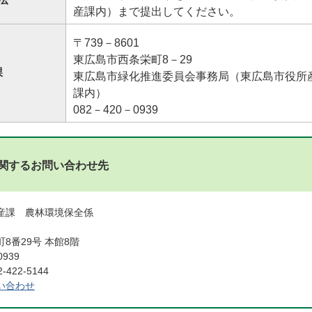
産課内）まで提出してください。
〒739－8601
東広島市西条栄町8－29
課
東広島市緑化推進委員会事務局（東広島市役所
課内）
082－420－0939
関するお問い合わせ先
産課 農林環境保全係
8番29号 本館8階
0939
422-5144
い合わせ