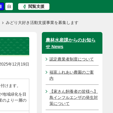
閲覧支援
みどり大好き活動支援事業を募集します
農林水産課からのお知ら
せ News
認定農業者制度について
025年12月19日
福富ふれあい農園のご案
内
け付けます。
【家きん飼養者の皆様へ】
や地域緑化を目
鳥インフルエンザの発生対
業のより一層の
策について