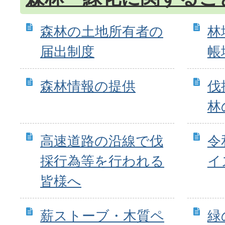
森林の土地所有者の
林
届出制度
帳
森林情報の提供
伐
林
高速道路の沿線で伐
令
採行為等を行われる
イ
皆様へ
薪ストーブ・木質ペ
緑