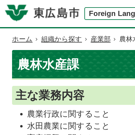
Foreign Lan
ホーム
組織から探す
産業部
農林
現
在
の
農林水産課
位
置
主な業務内容
農業行政に関すること
水田農業に関すること