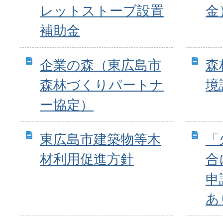
レットストーブ設置
金
補助金
企業の森（東広島市
森
森林づくりパートナ
境
ー協定）
東広島市建築物等木
「
材利用促進方針
合
申
あ