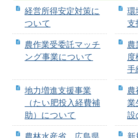
経営所得安定対策に
環
ついて
支
農作業受委託マッチ
農
ング事業について
度
手
地力増進支援事業
農
（たい肥投入経費補
業
助）について
設
農林水産省、広島県
新