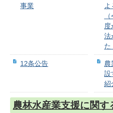
事業
よ
（
度
法
た
12条公告
農
設
紹
農林水産業支援に関す