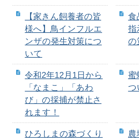
【家きん飼養者の皆
食
様へ】鳥インフルエ
指
ンザの発生対策につ
の
いて
令和2年12月1日から
蜜
「なまこ」「あわ
つ
び」の採捕が禁止さ
れます！
ひろしまの森づくり
農