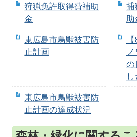
狩猟免許取得費補助
捕
金
助
東広島市鳥獣被害防
【
止計画
ノ
の
し
東広島市鳥獣被害防
止計画の達成状況
森林・緑化に関するこ