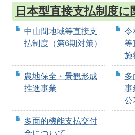
日本型直接支払制度に
中山間地域等直接支
令
払制度（第6期対策）
等
施
農地保全・景観形成
多
推進事業
事
公
多面的機能支払交付
金について