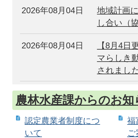
2026年08月04日
地域計画
し合い（
2026年08月04日
【8月4日
マらしき
されまし
農林水産課からのお知ら
認定農業者制度につ
福
いて
ご