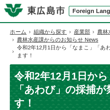
Foreign Lan
ホーム
組織から探す
産業部
農林
現
農林水産課からのお知らせ News
在
令和2年12月1日から「なまこ」「あ
の
ます！
位
置
令和2年12月1日か
「あわび」の採捕が
す！