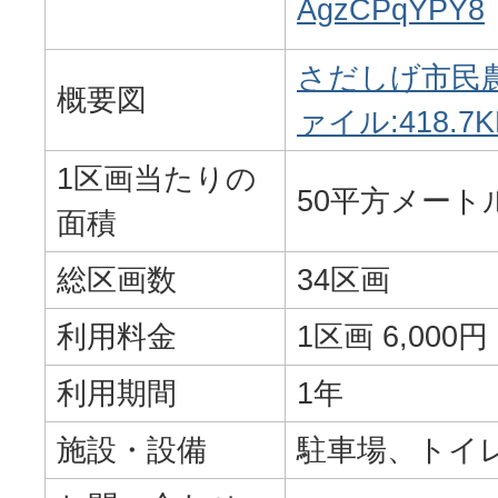
AgzCPqYPY8
さだしげ市民農
概要図
ァイル:418.7K
1区画当たりの
50平方メート
面積
総区画数
34区画
利用料金
1区画 6,000円
利用期間
1年
施設・設備
駐車場、トイ