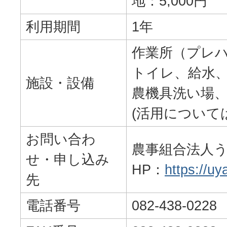
地：5,000円
利用期間
1年
作業所（プレ
トイレ、給水
施設・設備
農機具洗い場
(活用について
お問い合わ
農事組合法人
せ・申し込み
HP：
https://uy
先
電話番号
082-438-0228