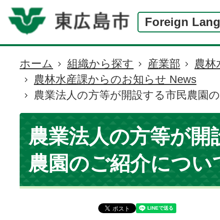
Foreign Lan
ホーム
組織から探す
産業部
農林
現
農林水産課からのお知らせ News
在
農業法人の方等が開設する市民農園
の
位
置
農業法人の方等が開
農園のご紹介につい