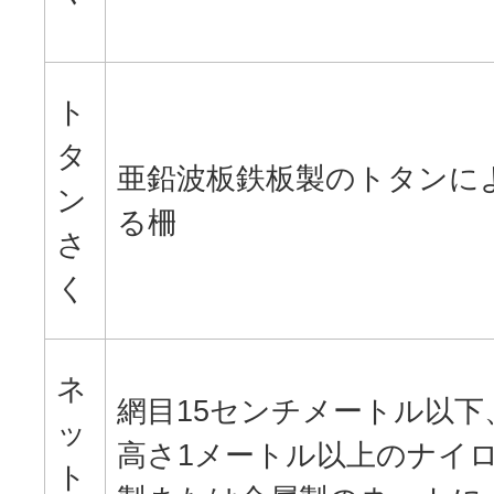
ト
タ
亜鉛波板鉄板製のトタンに
ン
る柵
さ
く
ネ
網目15センチメートル以下
ッ
高さ1メートル以上のナイ
ト