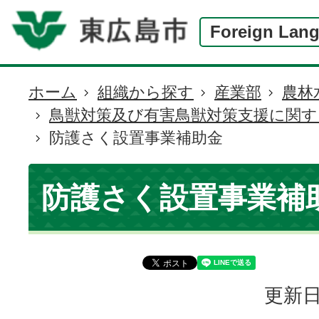
Foreign Lan
ホーム
組織から探す
産業部
農林
現
鳥獣対策及び有害鳥獣対策支援に関
在
防護さく設置事業補助金
の
位
置
防護さく設置事業補
更新日