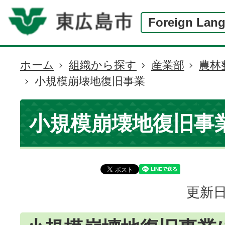
Foreign Lan
ホーム
組織から探す
産業部
農林
現
小規模崩壊地復旧事業
在
の
位
小規模崩壊地復旧事
置
更新日