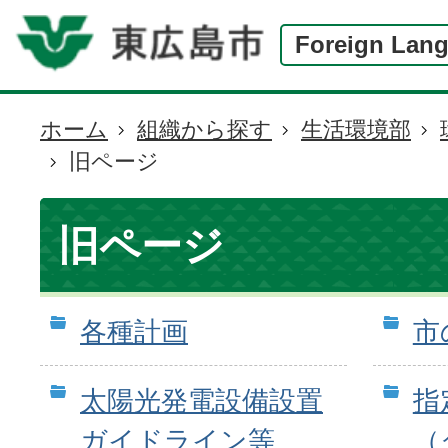
Foreign Lan
ホーム
組織から探す
生活環境部
現
旧ページ
在
の
位
旧ページ
置
各種計画
市
太陽光発電設備設置
指
ガイドライン等
（