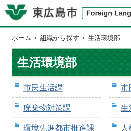
Foreign Lan
ホーム
組織から探す
生活環境部
現
在
の
生活環境部
位
置
市民生活課
市
廃棄物対策課
生
環境先進都市推進課
人