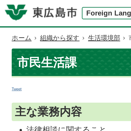
Foreign Lan
ホーム
組織から探す
生活環境部
現
在
の
市民生活課
位
置
主な業務内容
法律相談に関すること