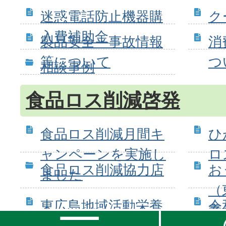
迷惑電話防止機器購
ク
入費補助金
製品安全・事故情報
消
等について
つ
相談事例
食品ロス削減啓発
食品ロス削減月間キ
ひ
ャンペーンを実施し
ロ
食品ロス削減協力店
お
ました
（
東広島地域活動栄養
令
養
士会中橋陽子さんが
シ