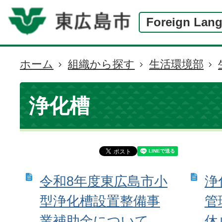
Foreign Lan
ホーム
組織から探す
生活環境部
現
在
の
浄化槽
位
置
令和8年度東広島市小
浄
型浄化槽設置整備事
管
業補助金について
休