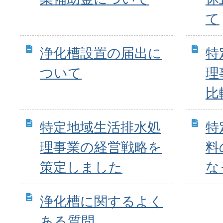
て
浄化槽設置の届出に
特
ついて
理
比
特定地域生活排水処
特
理事業の経営戦略を
料
策定しました
な
浄化槽に関するよく
ある質問