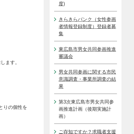
度)
きらきらバンク（女性参画
者情報登録制度）登録者募
集
東広島市男女共同参画推進
審議会
指します。
男女共同参画に関する市民
意識調査・事業所調査の結
果
第3次東広島市男女共同参
とりの個性を
画推進計画（後期実施計
。
画）
ご存知ですか？求職者支援