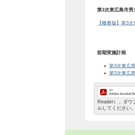
第3次東広島市男
【概要版】第3次東
前期実施計画
第3次東広島
第3次東広島
Reader）」
ルしてください