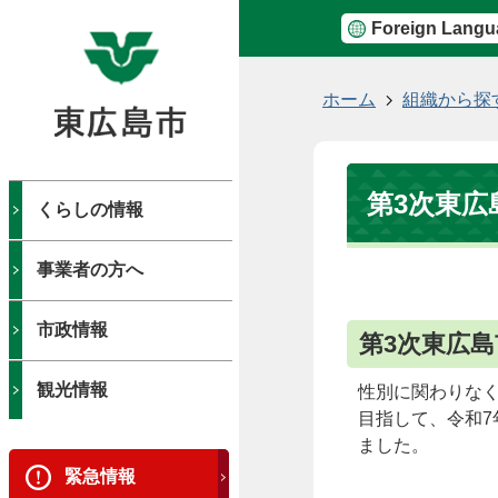
Foreign Langu
現
ホーム
組織から探
在
の
位
第3次東広
置
くらしの情報
事業者の方へ
市政情報
第3次東広
観光情報
性別に関わりな
目指して、令和7
ました。
緊急情報