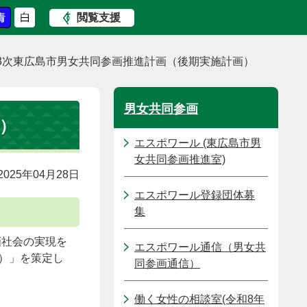
閲覧支援
3次東広島市男女共同参画推進計画（後期実施計画）
男女共同参画
）
エスポワール (東広島市男
女共同参画推進室)
025年04月28日
エスポワール登録団体募
集
画社会の実現を
エスポワール通信（男女共
）」を策定し
同参画通信）
働く女性の相談室(令和8年