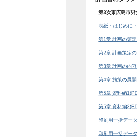
第3次東広島市男
表紙・はじめに・目次
第1章 計画の策定に
第2章 計画策定の社
第3章 計画の内容(
第4章 施策の展開
第5章 資料編1(PD
第5章 資料編2(PD
印刷用一括データ第
印刷用一括データ第5