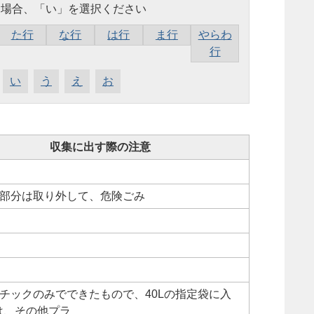
す場合、「い」を選択ください
た行
な行
は行
ま行
やらわ
行
い
う
え
お
収集に出す際の注意
ス部分は取り外して、危険ごみ
スチックのみでできたもので、40Lの指定袋に入
は、その他プラ