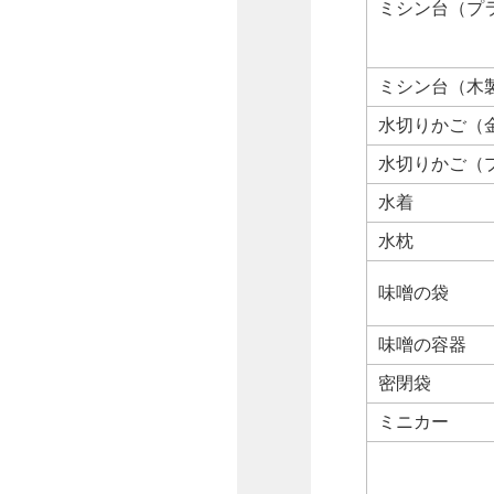
ミシン台（プ
ミシン台（木
水切りかご（
水切りかご（
水着
水枕
味噌の袋
味噌の容器
密閉袋
ミニカー