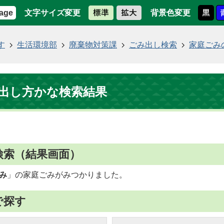
文字サイズ変更
背景色変更
age
す
生活環境部
廃棄物対策課
ごみ出し検索
家庭ごみ
出し方かな検索結果
検索
（結果画面）
み
」の
家庭ごみ
がみつかりました。
で探す