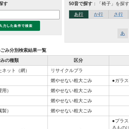
探す
50音で探す
：「椅子」を探
あ行
か行
さ行
あ
の
ごみ分別検索
結果一覧
ごみの種類
区分
たネット（網）
リサイクルプラ
燃やせない粗大ごみ
●ガラ
理用）
燃やせない粗大ごみ
燃やせない粗大ごみ
属製）
燃やせない粗大ごみ
●プラ
るもの