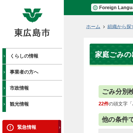
Foreign Langu
現
ホーム
組織から探
在
の
位
家庭ごみの
置
くらしの情報
事業者の方へ
市政情報
ごみ分別
22件
の頭文字「
観光情報
他の条件
緊急情報