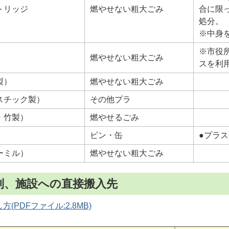
トリッジ
燃やせない粗大ごみ
合に限
処分。
※中身
※市役
燃やせない粗大ごみ
スを利
製）
燃やせない粗大ごみ
スチック製）
その他プラ
・竹製）
燃やせるごみ
ビン・缶
●プラ
ーミル）
燃やせない粗大ごみ
別、施設への直接搬入先
(PDFファイル:2.8MB)