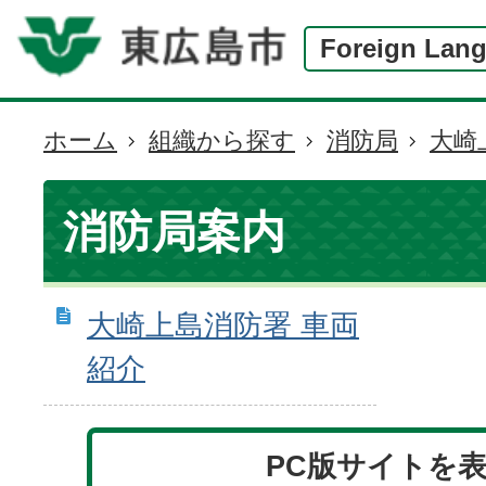
Foreign Lan
ホーム
組織から探す
消防局
大崎
現
在
の
消防局案内
位
置
大崎上島消防署 車両
紹介
PC版サイトを