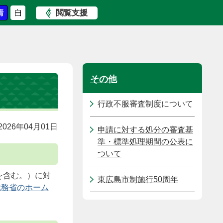
閲覧支援
その他
行政不服審査制度について
026年04月01日
申請に対する処分の審査基
準・標準処理期間の公表に
ついて
を含む。）に対
東広島市制施行50周年
総務省のホーム