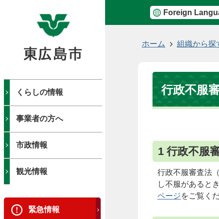
Foreign Langu
現
ホーム
組織から探
在
の
位
行政不服
置
くらしの情報
事業者の方へ
市政情報
1 行政不服
観光情報
行政不服審査法（
し不服があると
ページ
をご覧く
緊急情報