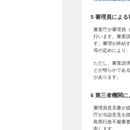
5 審理員による
審査庁が審理員
⾏います。審査
す。審理が終結
等の定めにより
ただし、審査請
とが明らかであ
があります。
6 第三者機関
審理員意見書が
庁が当該意⾒を
島県行政不服審
申します。