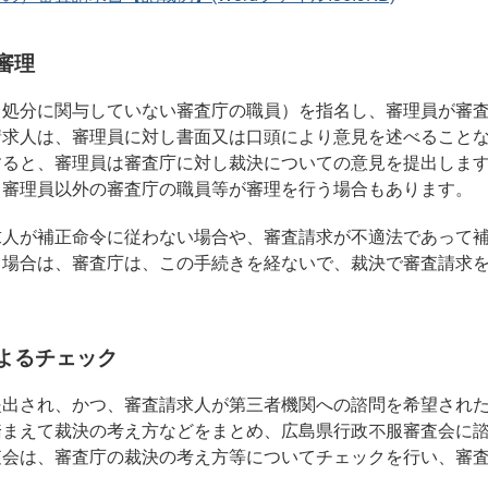
審理
（処分に関与していない審査庁の職員）を指名し、審理員が審
請求⼈は、審理員に対し書⾯又は口頭により意⾒を述べること
すると、審理員は審査庁に対し裁決についての意⾒を提出しま
、審理員以外の審査庁の職員等が審理を⾏う場合もあります。
求人が補正命令に従わない場合や、審査請求が不適法であって
る場合は、審査庁は、この手続きを経ないで、裁決で審査請求
によるチェック
提出され、かつ、審査請求人が第三者機関への諮問を希望され
踏まえて裁決の考え⽅などをまとめ、広島県⾏政不服審査会に
査会は、審査庁の裁決の考え⽅等についてチェックを⾏い、審