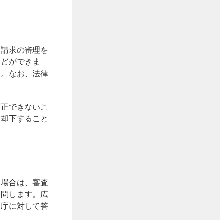
査請求の審理を
などができま
す。なお、法律
補正できないこ
を却下すること
た場合は、審査
諮問します。広
査庁に対して答