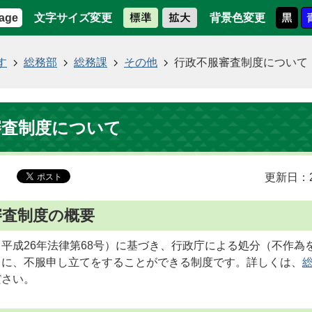
文字サイズ変更
背景色変更
age
す
総務部
総務課
その他
行政不服審査制度について
審査制度について
更新日：2
審査制度の概要
平成26年法律第68号）に基づき、行政庁による処分（不作為
きに、不服申し立てをすることができる制度です。詳しくは、
ださい。