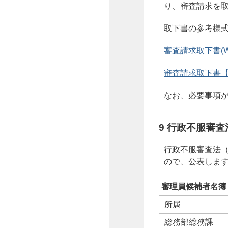
り、審査請求を
取下書の参考様
審査請求取下書(Wo
審査請求取下書【記載
なお、必要事項
9 行政不服審
行政不服審査法（
ので、公表しま
審理員候補者名簿
所属
総務部総務課