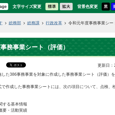
文字サイズ変更
背景色変更
age
す
総務部
総務課
行政改革
令和元年度事務事業シー
度事務事業シート（評価）
更新日：2
した386事務事業を対象に作成した事務事業シート（評価）
式で作成した事務事業シートには、次の項目について、点検、
。
関する基本情報
概要・活動実績