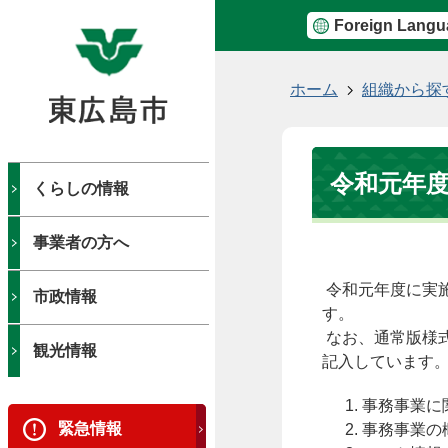
Foreign Langu
現
ホーム
組織から探
在
の
位
令和元年
置
くらしの情報
事業者の方へ
令和元年度に実施
市政情報
す。
なお、通常版様
観光情報
記入しています
事務事業に
緊急情報
事務事業の