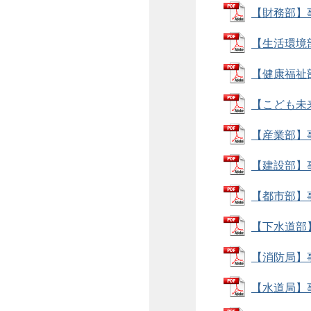
【財務部】事
【生活環境部
【健康福祉部
【こども未来
【産業部】事
【建設部】事
【都市部】事
【下水道部】
【消防局】事
【水道局】事