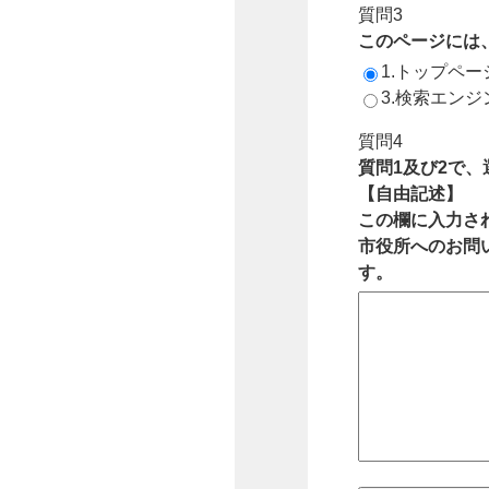
質問3
このページには
1.トップペ
3.検索エン
質問4
質問1及び2で
【自由記述】
この欄に入力さ
市役所へのお問
す。