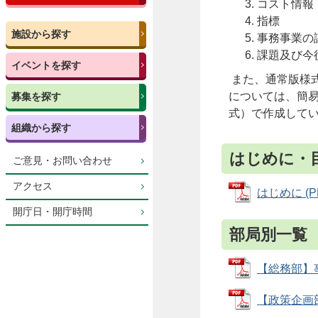
コスト情報
指標
施設から探す
事務事業の
課題及び今
イベントを探す
また、通常版様
については、簡
募集を探す
式）で作成して
組織から探す
はじめに・
ご意見・お問い合わせ
アクセス
はじめに (PD
開庁日・開庁時間
部局別一覧
【総務部】事
【政策企画部