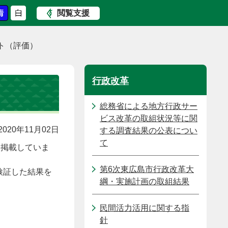
閲覧支援
ト（評価）
行政改革
総務省による地方行政サー
ビス改革の取組状況等に関
020年11月02日
する調査結果の公表につい
て
を掲載していま
第6次東広島市行政改革大
検証した結果を
綱・実施計画の取組結果
民間活力活用に関する指
針