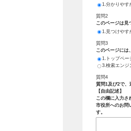
1.分かりやす
質問2
このページは見
1.見つけやす
質問3
このページには
1.トップペ
3.検索エン
質問4
質問1及び2で
【自由記述】
この欄に入力さ
市役所へのお問
す。