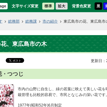
文字サイズ変更
背景色変更
age
す
総務部
総務課
市の紹介
東広島市の花、東広島市
の花、東広島市の木
更新日：2
花・つつじ
市内の山野に自生し、緑の若葉に映えて美しい花を
栽管理も比較的容易で、市民となじみの深い花です
1977年(昭和52年)6月制定