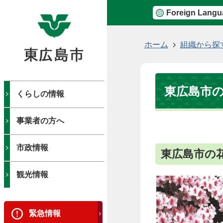
Foreign Langu
現
ホーム
組織から探
在
の
位
東広島市
置
くらしの情報
事業者の方へ
市政情報
東広島市の
観光情報
緊急情報