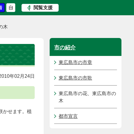
閲覧支援
の木
市の紹介
東広島市の市章
010年02月24日
東広島市の市歌
東広島市の花、東広島市の
木
咲かせます。植
都市宣言
。