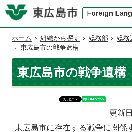
Foreign Lan
ホーム
組織から探す
総務部
総務
現
東広島市の戦争遺構
在
の
位
東広島市の戦争遺構
置
更新日
東広島市に存在する戦争に関係