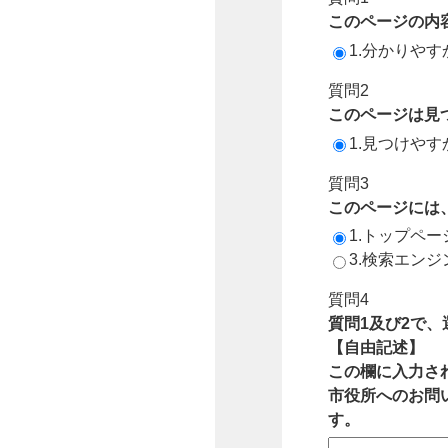
このページの内
1.分かりやす
質問2
このページは見
1.見つけやす
質問3
このページには
1.トップペ
3.検索エン
質問4
質問1及び2で
【自由記述】
この欄に入力さ
市役所へのお問
す。