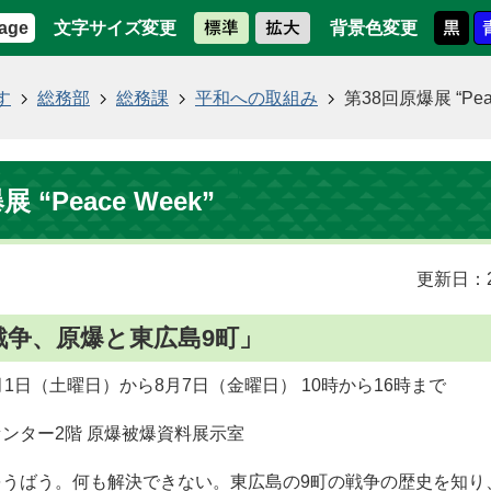
文字サイズ変更
背景色変更
age
す
総務部
総務課
平和への取組み
第38回原爆展 “Peac
 “Peace Week”
更新日：2
戦争、原爆と東広島9町」
月1日（土曜日）から8月7日（金曜日） 10時から16時まで
ンター2階 原爆被爆資料展示室
をうばう。何も解決できない。東広島の9町の戦争の歴史を知り