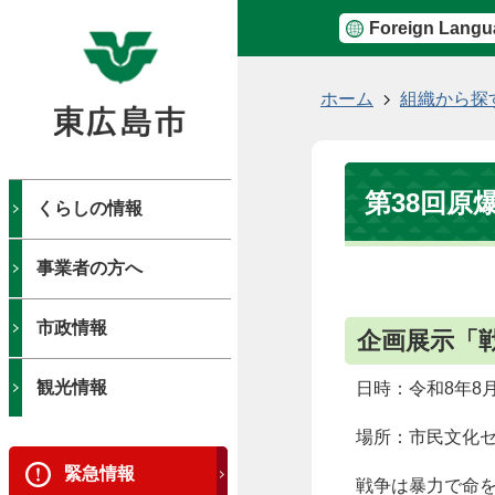
Foreign Langu
現
ホーム
組織から探
在
の
位
第38回原爆展
置
くらしの情報
事業者の方へ
市政情報
企画展示「
観光情報
日時：令和8年8
場所：市民文化セ
緊急情報
戦争は暴力で命