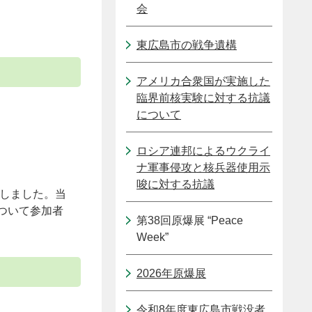
会
東広島市の戦争遺構
アメリカ合衆国が実施した
臨界前核実験に対する抗議
について
ロシア連邦によるウクライ
ナ軍事侵攻と核兵器使用示
唆に対する抗議
加しました。当
ついて参加者
第38回原爆展 “Peace
Week”
2026年原爆展
令和8年度東広島市戦没者