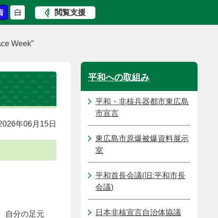
閲覧支援
e Week”
平和への取組み
平和・非核兵器都市東広島
市宣言
026年06月15日
東広島市原爆被爆資料展示
室
平和首長会議(旧:平和市長
会議)
日本非核宣言自治体協議
、自分の足元