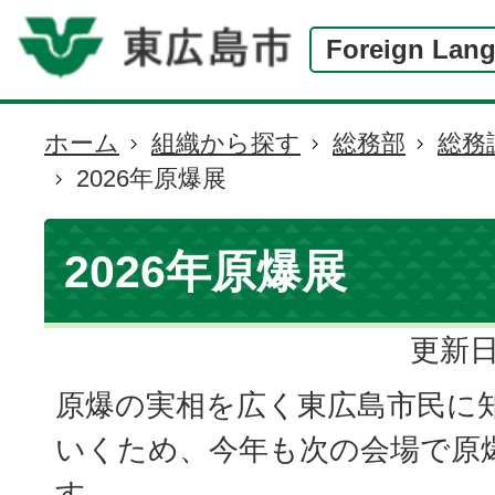
Foreign Lan
ホーム
組織から探す
総務部
総務
現
2026年原爆展
在
の
位
2026年原爆展
置
更新日
原爆の実相を広く東広島市民に
いくため、今年も次の会場で原
す。