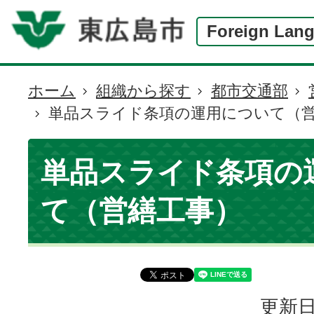
Foreign Lan
ホーム
組織から探す
都市交通部
現
単品スライド条項の運用について（
在
の
位
単品スライド条項の
置
て（営繕工事）
更新日