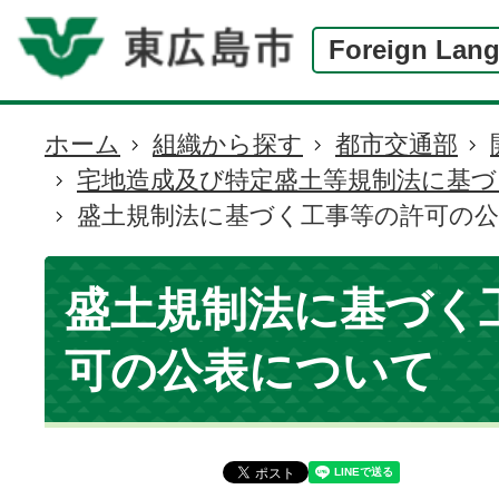
Foreign Lan
ホーム
組織から探す
都市交通部
現
宅地造成及び特定盛土等規制法に基
在
盛土規制法に基づく工事等の許可の
の
位
置
盛土規制法に基づく
可の公表について