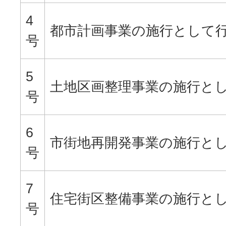
4
都市計画事業の施行として
号
5
土地区画整理事業の施行と
号
6
市街地再開発事業の施行と
号
7
住宅街区整備事業の施行と
号