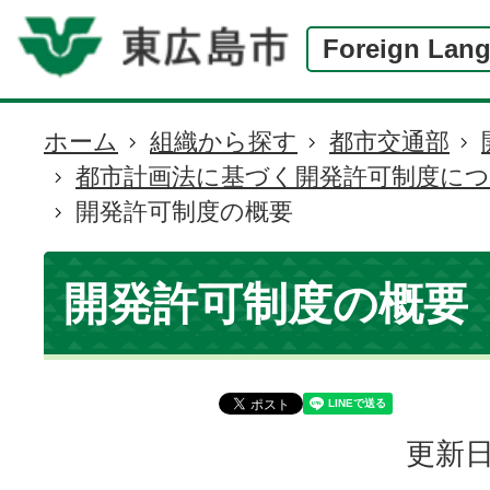
Foreign Lan
ホーム
組織から探す
都市交通部
現
都市計画法に基づく開発許可制度に
在
開発許可制度の概要
の
位
置
開発許可制度の概要
更新日