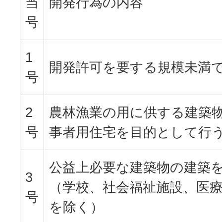
当
開発行為の内容
号
1
開発許可を要する規模未満
号
2
農林漁業の用に供する建築
号
事者用住宅を目的として行
公益上必要な建築物の建築
3
（学校、社会福祉施設、医
号
を除く）