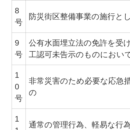
8
防災街区整備事業の施行と
号
9
公有水面埋立法の免許を受
号
工認可未告示のものにおい
1
非常災害のため必要な応急
0
の
号
1
通常の管理行為、軽易な行