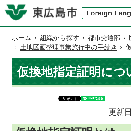
Foreign Lan
ホーム
組織から探す
都市交通部
現
土地区画整理事業施行中の手続き
在
の
位
仮換地指定証明につ
置
更新日