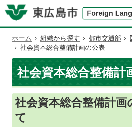
Foreign Lan
ホーム
組織から探す
都市交通部
現
社会資本総合整備計画の公表
在
の
位
社会資本総合整備計
置
社会資本総合整備計画
て