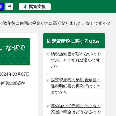
閲覧支援
て数年後に住宅の税金が急に高くなりました。なぜですか？
固定資産税に関するQ&A
。なぜで
納税通知書が届かないので
すが、どうすれば良いです
か?
024年03月07日
固定資産税の納税通知書・
般住宅は新築後
課税明細書の再発行はでき
ますか？
年の途中で売却した土地・
家屋の税金はどうなるので