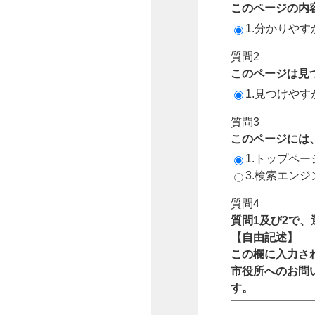
このページの内
1.分かりやす
質問2
このページは見
1.見つけやす
質問3
このページには
1.トップペ
3.検索エン
質問4
質問1及び2で
【自由記述】
この欄に入力さ
市役所へのお問
す。