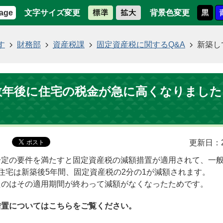
文字サイズ変更
背景色変更
age
す
財務部
資産税課
固定資産税に関するQ&A
新築し
数年後に住宅の税金が急に高くなりました
更新日：2
一定の要件を満たすと固定資産税の減額措置が適用されて、一
住宅は新築後5年間、固定資産税の2分の1が減額されます。
たのはその適用期間が終わって減額がなくなったためです。
措置についてはこちらをご覧ください。