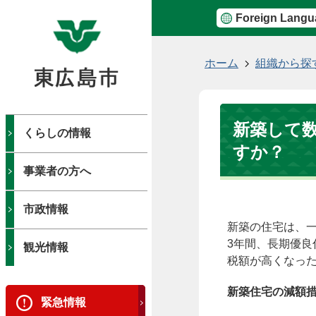
Foreign Langu
現
ホーム
組織から探
在
の
位
新築して
置
くらしの情報
すか？
事業者の方へ
市政情報
新築の住宅は、
3年間、長期優良
観光情報
税額が高くなっ
新築住宅の減額
緊急情報