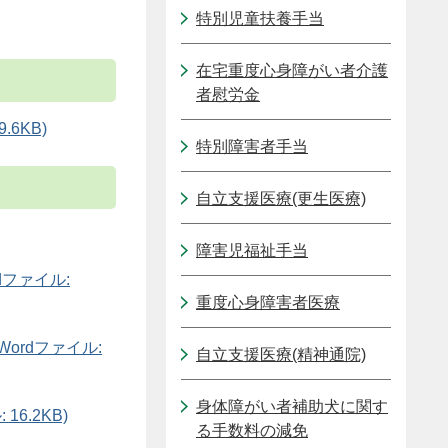
特別児童扶養手当
在宅重度心身障がい者介護
者慰労金
6KB)
特別障害者手当
自立支援医療(更生医療)
障害児福祉手当
ファイル:
重度心身障害者医療
ordファイル:
自立支援医療(精神通院)
身体障がい者補助犬に関す
6.2KB)
る手数料の減免