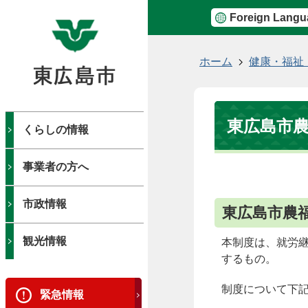
Foreign Langu
現
ホーム
健康・福祉
在
の
位
東広島市
置
くらしの情報
事業者の方へ
市政情報
東広島市農
観光情報
本制度は、就労
するもの。
制度について下
緊急情報