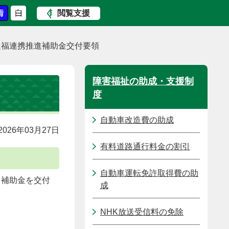
閲覧支援
農福連携推進補助金交付要領
障害福祉の助成・支援制
度
自動車改造費の助成
026年03月27日
有料道路通行料金の割引
自動車運転免許取得費の助
、補助金を交付
成
NHK放送受信料の免除