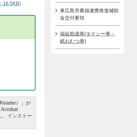
6.5KB)
東広島市農福連携推進補助
金交付要領
福祉助成券(タクシー券・
紙おむつ券)
Reader）」が
robat
し、インストー