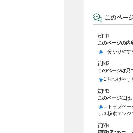
このペー
質問1
このページの内
1.分かりやす
質問2
このページは見
1.見つけやす
質問3
このページには
1.トップペ
3.検索エン
質問4
質問1及び2で