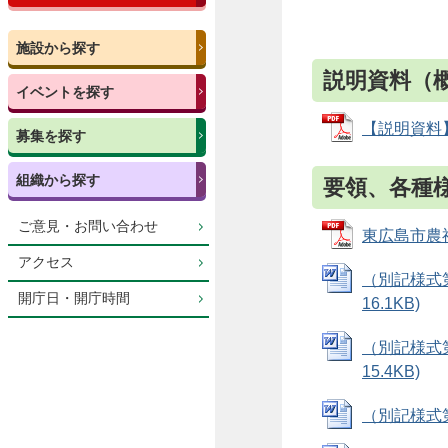
施設から探す
説明資料（
イベントを探す
【説明資料】
募集を探す
組織から探す
要領、各種
ご意見・お問い合わせ
東広島市農福
アクセス
（別記様式
開庁日・開庁時間
16.1KB)
（別記様式
15.4KB)
（別記様式第