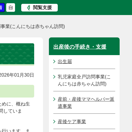
閲覧支援
事業(こんにちは赤ちゃん訪問)
出産後の手続き・支援
出生届
026年01月30日
乳児家庭全戸訪問事業(こ
んにちは赤ちゃん訪問)
産前・産後ママヘルパー派
ために、概ね生
遣事業
問していま
産後ケア事業
を行います。ま