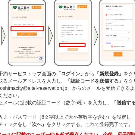
予約サービストップ画面の
「ログイン」
から
「新規登録」
をク
取るメールアドレスを入力し、
「認証コードを送信する」
をク
hiroshimacity@aitel-reservation.jp」からのメールを受信
ください。
たメールに記載の認証コード（数字6桁）を入力し、
「送信す
入力・パスワード（8文字以上で大小英数字を含む）を設定し
チェックをし
「次へ」
をクリックする。これで登録完了です。
メールに記載のユーザーIDを必ず保存ください。今後、母子問