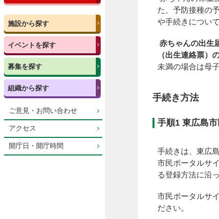
た、予防接種の
や手続きについ
施設から探す
赤ちゃんの出生
イベントを探す
（出生連絡票）の
募集を探す
未満の場合は母
組織から探す
手続き方法
ご意見・お問い合わせ
手順1 東広島
アクセス
開庁日・開庁時間
手続きは、東広
市民ポータルサ
る登録方法に沿
市民ポータルサ
ださい。