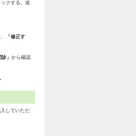
リックする。途
は、
「修正す
問診」
から確認
。
記入していただ