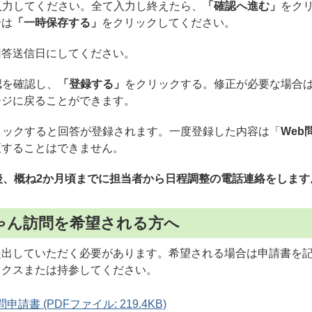
を入力してください。全て入力し終えたら、
「確認へ進む」
をク
合は
「一時保存する」
をクリックしてください。
回答送信日にしてください。
認を確認し、
「登録する」
をクリックする。修正が必要な場合
ージに戻ることができます。
リックすると回答が登録されます。一度登録した内容は「
Web
正することはできません。
後、概ね2か月頃までに担当者から日程調整の電話連絡をします
ゃん訪問を希望される方へ
提出していただく必要があります。希望される場合は申請書を
ックスまたは持参してください。
請書 (PDFファイル: 219.4KB)