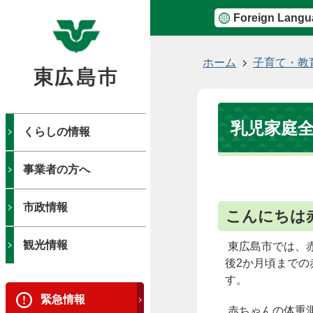
Foreign Langu
現
ホーム
子育て・教
在
の
位
乳児家庭全
置
くらしの情報
事業者の方へ
市政情報
こんにちは
観光情報
東広島市では、
後2か月頃まで
す。
緊急情報
赤ちゃんの体重