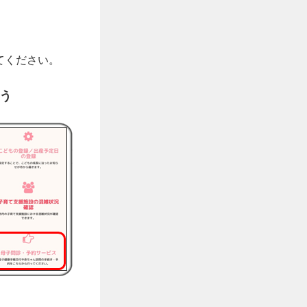
てください。
う