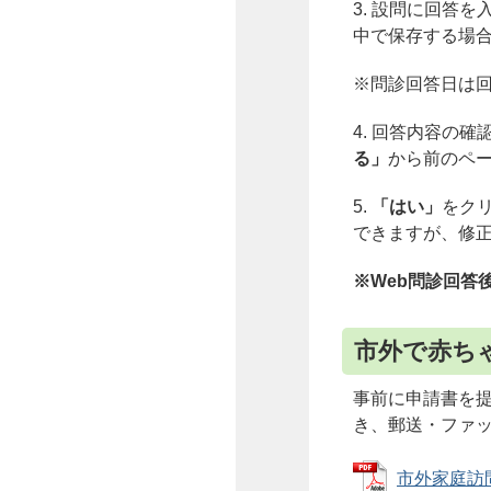
3. 設問に回答
中で保存する場
※問診回答日は
4. 回答内容の確
る」
から前のペ
5.
「はい」
をク
できますが、修
※Web問診回答
市外で赤ち
事前に申請書を
き、郵送・ファ
市外家庭訪問申