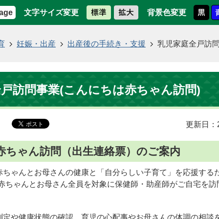
文字サイズ変更
背景色変更
age
育
妊娠・出産
出産後の手続き・支援
乳児家庭全戸訪問
戸訪問事業(こんにちは赤ちゃん訪問)
更新日：2
赤ちゃん訪問（出生連絡票）のご案内
赤ちゃんとお母さんの健康と「自分らしい子育て」を応援する
の赤ちゃんとお母さん全員を対象に保健師・助産師がご自宅を訪
測定や健康状態の確認、育児の心配事やお母さんの体調の相談