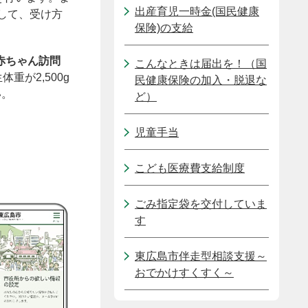
出産育児一時金(国民健康
して、受け方
保険)の支給
赤ちゃん訪問
こんなときは届出を！（国
体重が2,500g
民健康保険の加入・脱退な
い。
ど）
児童手当
こども医療費支給制度
ごみ指定袋を交付していま
す
東広島市伴走型相談支援～
おでかけすくすく～