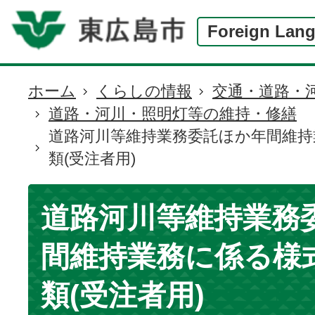
Foreign Lan
ホーム
くらしの情報
交通・道路・
現
道路・河川・照明灯等の維持・修繕
在
道路河川等維持業務委託ほか年間維持
の
類(受注者用)
位
置
道路河川等維持業務
間維持業務に係る様
類(受注者用)