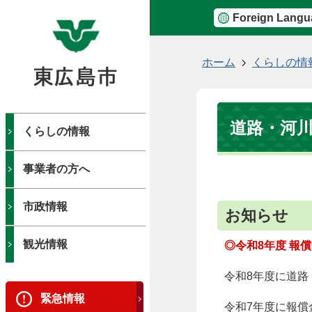
Foreign Langu
現
ホーム
くらしの情
在
の
位
道路・河
置
くらしの情報
事業者の方へ
市政情報
お知らせ
観光情報
◎令和8年度 報
令和8年度に道
緊急情報
令和7年度に報償