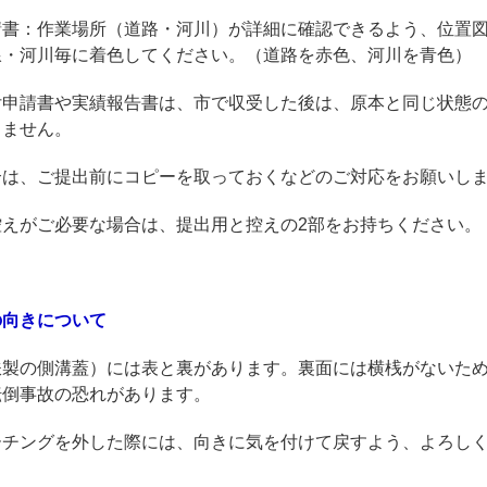
請書：作業場所（道路・河川）が詳細に確認できるよう、位置
線・河川毎に着色してください。（道路を赤色、河川を青色）
付申請書や実績報告書は、市で収受した後は、原本と同じ状態
きません。
合は、ご提出前にコピーを取っておくなどのご対応をお願いし
控えがご必要な場合は、提出用と控えの2部をお持ちください。
の向きについて
鉄製の側溝蓋）には表と裏があります。裏面には横桟がないた
転倒事故の恐れがあります。
ーチングを外した際には、向きに気を付けて戻すよう、よろし