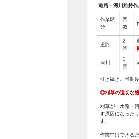
道路・河川維持作
作業区
回
分
数
2
道路
回
1
河川
回
引き続き、当制
◎刈草の適切な
刈草が、水路・
す原因になった
す。
作業中はできる