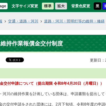
文字サイズ変更
背景色変更
age
報
交通・道路・河川
道路・河川・照明灯等の維持・修繕
川維持作業報償金交付制度
更新日：2
償金交付申請について（提出期限 令和8年4月20日（月曜日））
路・河川の維持作業を計画している団体は、申請書類を提出して
金の交付申請をされた団体には、2月下旬頃、令和8年度の申請