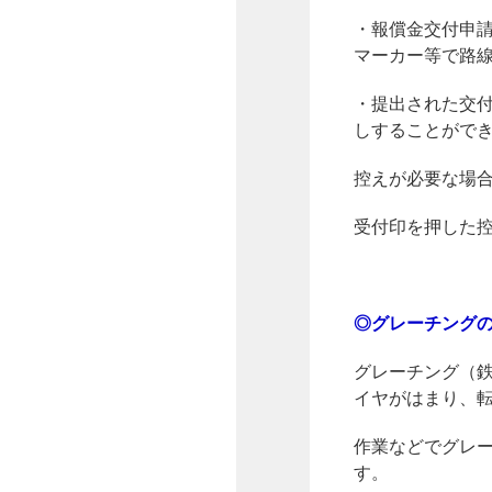
・報償金交付申
マーカー等で路
・提出された交
しすることがで
控えが必要な場
受付印を押した
◎グレーチング
グレーチング（
イヤがはまり、
作業などでグレ
す。