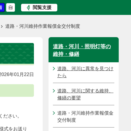
閲覧支援
道路・河川維持作業報償金交付制度
道路・河川・照明灯等の
維持・修繕
道路、河川に異常を見つけ
026年01月22日
たら
道路、河川に関する維持、
修繕の要望
道路・河川維持作業報償金
ください。
交付制度
様式をお送り