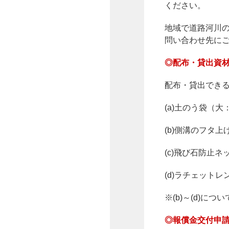
ください。
地域で道路河川
問い合わせ先に
◎配布・貸出資
配布・貸出でき
(a)土のう袋（
(b)側溝のフタ上
(c)飛び石防止ネ
(d)ラチェットレ
※(b)～(d)
◎報償金交付申