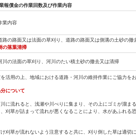
業報償金の作業回数及び作業内容
作業内容
道路の路面又は法面の草刈り、道路の路面又は側溝の土砂の撤
樹の落葉清掃
河川の法面の草刈り、河川のたい積土砂の撤去又は清掃
度を活用の上、地域における道路・河川の維持作業にご協力を
処分について
河川に流れると、浅瀬や川べりに集まり、その上にゴミが溜ま
り、刈草が詰まって流れが悪くなることにより、水があふれる
だけ刈草が流れないよう注意すると共に、刈り倒した草は適切