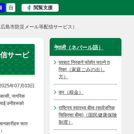
閲覧支援
मेल सेवा （東広島市防災メール等配信サービス）
नेपाली（ネパール語）
ル等配信サービ
घरबाट निस्कने फोहोर फाल्ने त
रिका（家庭ごみの出し
方）
025年07月03日
कर（税金）
िकासी, नागरिक
रूलाई उनीहरूको
राष्ट्रिय स्वास्थ्य बीमा (सार्वजनिक
चिकित्सा बीमा)（国民健康保険
制度）
ी जानकारीहरु सात
छ।