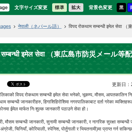
文字サイズ変更
背景色変更
age
uages
नेपाली（ネパール語）
विपद रोकथाम सम्बन्धी इ
थाम सम्बन्धी इमेल सेवा （東広島市防災メー
更新日：2
ालिकाको विपद रोकथाम सम्बन्धी इमेल सेवा भनेको, भूकम्प, मौसम, आपतकालिन न
कथाम सम्बन्धी जानकारीहरु, हिगाशिहिरोशिमा नगरपालिकाबाट दर्ता गरेका व्यक्तिह
टफोनमा ईमेल मार्फत निःशुल्क जानकारी पठाउने सेवा हो।
री, मौसम सम्बन्धी जानकारी, सुनामी सम्बन्धी जानकारी, र नागरिक सुरक्षा सम्बन्ध
ंग्रेजी, चिनियाँ, कोरियाली, स्पेनिश, पोर्तुगाली र भियतनामी)मा प्राप्त गर्न सकिन्