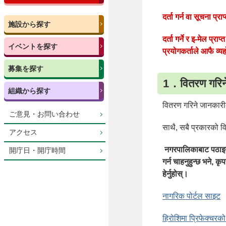
दर्ता गर्न वा सूचना प्रा
施設から探す
दर्ता गर्ने र इ-मेल प्
イベントを探す
प्रयोगकर्ताले आफै व्यहो
募集を探す
1．वितरण ग
組織から探す
वितरण गरिने जानकारी
ご意見・お問い合わせ
साथै, सबै प्रकारको वि
アクセス
नगरपालिकाबाट पठाइने 
開庁日・開庁時間
गर्न चाहनुहुन्छ भने, 
हेर्नुहोस्।
नागरिक पोर्टल साइट
हिरोशिमा प्रिफेक्चरक