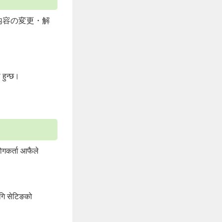
रहेको 登録内容の変更・解
ा हुन्छ।
योगकर्ता आफैले
लागि सेटिङको