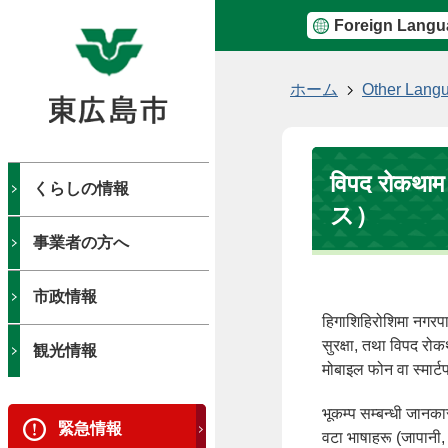
Foreign Langu
現
ホーム
Other Lang
在
の
位
विपद रोक
置
くらしの情報
ス）
事業者の方へ
市政情報
हिगाशिहिरोशिमा नगरप
सुरक्षा, तथा विपद रो
観光情報
मोबाइल फोन वा स्मार्
भूकम्प सम्बन्धी जानका
緊急情報
वटा भाषाहरू (जापानी, अ