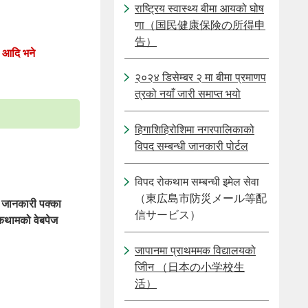
राष्ट्रिय स्वास्थ्य बीमा आयको घोष
णा（国民健康保険の所得申
告）
ट) आदि भने
२०२४ डिसेम्बर २ मा बीमा प्रमाणप
त्रको नयाँ जारी समाप्त भयो
हिगाशिहिरोशिमा नगरपालिकाको
विपद सम्बन्धी जानकारी पोर्टल
विपद रोकथाम सम्बन्धी इमेल सेवा
（東広島市防災メール等配
ो जानकारी पक्का
信サービス）
रोकथामको वेबपेज
जापानमा प्राथममक विद्यालयको
जीिन （日本の小学校生
活）