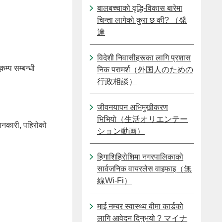
बालबच्चाको वृद्धि-विकास बारेमा
चिन्ता लागेको कुरा छ की? （発
達
विदेशी निवासीहरूका लागि प्रशास
म्प सम्बन्धी
निक परामर्श（外国人のための
行政相談）
जीवनयापन अभिमुखीकरण
भिभियो（生活オリエンテー
जानकारी, पहिरोको
ション動画）
हिगाशिहिरोशिमा नगरपालिकाको
सार्वजनिक वायरलेस वाइफाइ（無
線Wi-Fi）
माई नम्बर स्वास्थ्य बीमा कार्डको
लागि आवेदन दिनुभयो ? マイナ