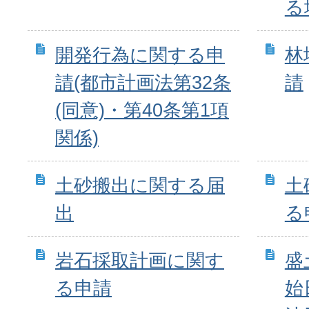
る
開発行為に関する申
林
請(都市計画法第32条
請
(同意)・第40条第1項
関係)
土砂搬出に関する届
土
出
る
岩石採取計画に関す
盛
る申請
始