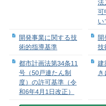
法
可
い
開発事業に関する技
開
術的指導基準
技
都市計画法第34条11
建
号（50戸連たん制
き
度）の許可基準（令
和6年4月1日改正）