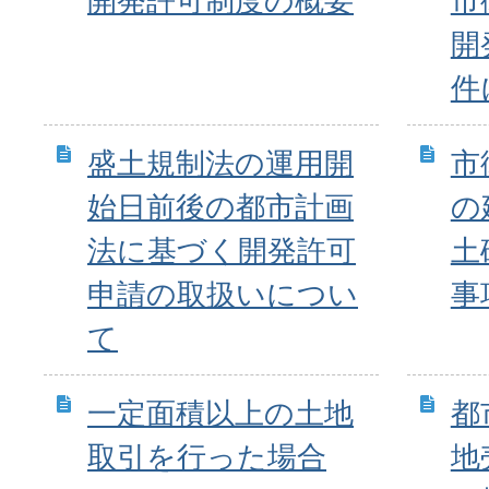
開発許可制度の概要
市
開
件
盛土規制法の運用開
市
始日前後の都市計画
の
法に基づく開発許可
土
申請の取扱いについ
事
て
一定面積以上の土地
都
取引を行った場合
地