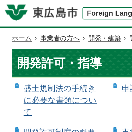
Foreign Lan
ホーム
事業者の方へ
開発・建築
現
在
の
開発許可・指導
位
置
盛土規制法の手続き
申
に必要な書類につい
て