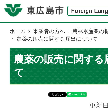
Foreign Lan
ホーム
事業者の方へ
農林水産業の
現
農薬の販売に関する届出について
在
の
位
農薬の販売に関する
置
て
更新日