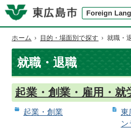
Foreign Lan
ホーム
目的・場面別で探す
就職・
現
在
の
就職・退職
位
置
起業・創業・雇用・就
起業・創業
東
ン