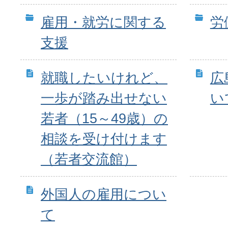
雇用・就労に関する
労
支援
就職したいけれど、
広
一歩が踏み出せない
い
若者（15～49歳）の
相談を受け付けます
（若者交流館）
外国人の雇用につい
て