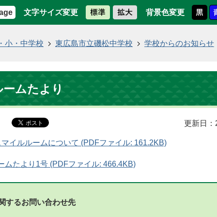
文字サイズ変更
背景色変更
age
・小・中学校
東広島市立磯松中学校
学校からのお知らせ
ルームたより
更新日：2
イルルームについて (PDFファイル: 161.2KB)
たより1号 (PDFファイル: 466.4KB)
関するお問い合わせ先