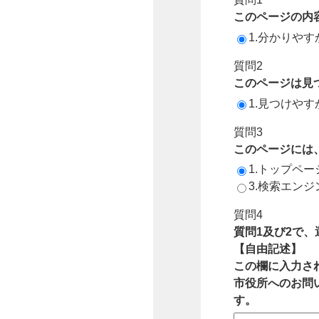
このページの内
1.分かりやす
質問2
このページは見
1.見つけやす
質問3
このページには
1.トップペ
3.検索エン
質問4
質問1及び2で
【自由記述】
この欄に入力さ
市役所へのお問
す。