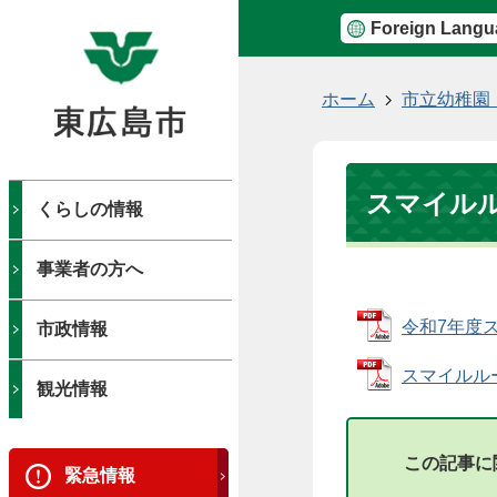
Foreign Langu
現
ホーム
市立幼稚園
在
の
位
スマイル
置
くらしの情報
事業者の方へ
令和7年度スマ
市政情報
スマイルルーム
観光情報
この記事に
緊急情報