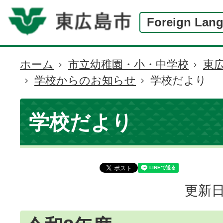
Foreign Lan
ホーム
市立幼稚園・小・中学校
東
現
学校からのお知らせ
学校だより
在
の
位
学校だより
置
更新日