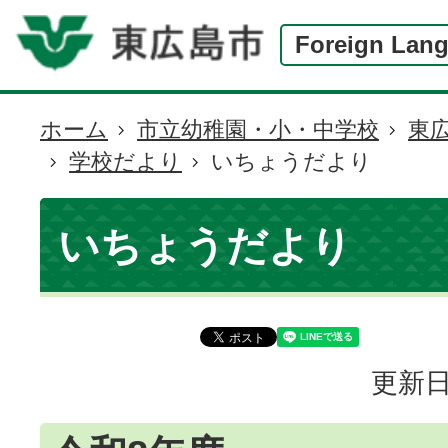
Foreign Lan
ホーム
市立幼稚園・小・中学校
東
現
学校だより
いちょうだより
在
の
位
いちょうだより
置
更新日