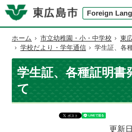
Foreign Lan
ホーム
市立幼稚園・小・中学校
東
現
学校だより・学年通信
学生証、各
在
の
位
学生証、各種証明書
置
て
更新日