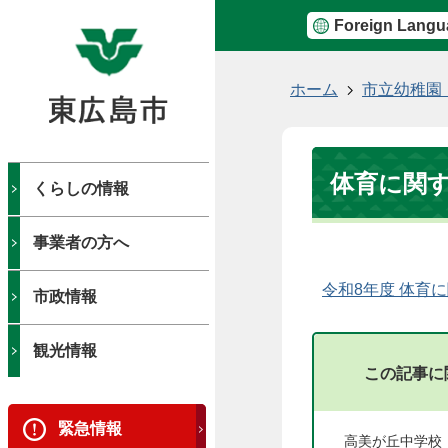
Foreign Langu
現
ホーム
市立幼稚園
在
の
位
体育に関
置
くらしの情報
事業者の方へ
令和8年度 体育に
市政情報
観光情報
この記事に
緊急情報
高美が丘中学校