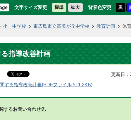
文字サイズ変更
背景色変更
age
・小・中学校
東広島市立高美が丘中学校
教育計画
体
する指導改善計画
更新日：2
関する指導改善計画(PDFファイル:511.2KB)
関するお問い合わせ先