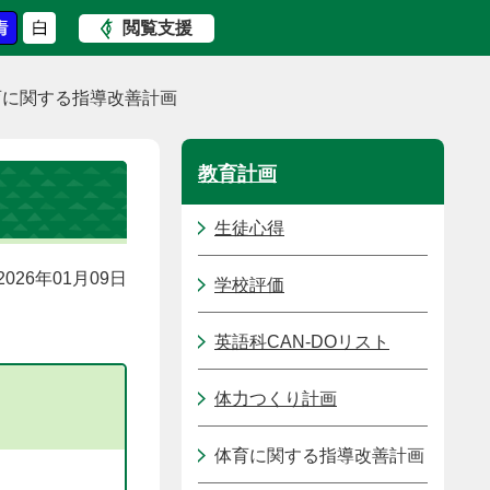
閲覧支援
育に関する指導改善計画
教育計画
生徒心得
026年01月09日
学校評価
英語科CAN-DOリスト
体力つくり計画
体育に関する指導改善計画