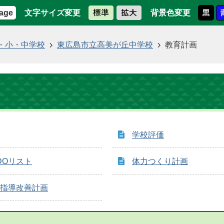
文字サイズ変更
背景色変更
age
・小・中学校
東広島市立高美が丘中学校
教育計画
学校評価
DOリスト
体力つくり計画
指導改善計画