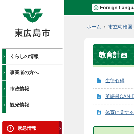
Foreign Langu
現
ホーム
市立幼稚園
在
の
位
教育計画
置
くらしの情報
事業者の方へ
生徒心得
市政情報
英語科CAN-
観光情報
体育に関する
緊急情報