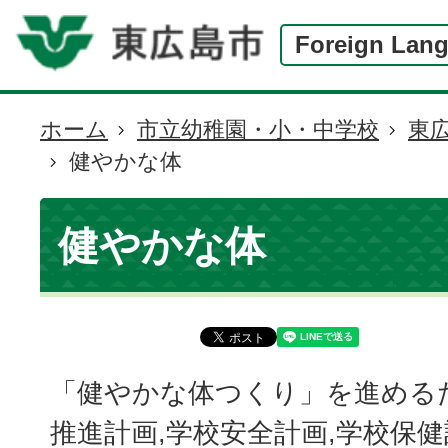
Foreign Lan
ホーム
市立幼稚園・小・中学校
東
現
健やかな体
在
の
位
健やかな体
置
「健やかな体つくり」を進める
推進計画,学校安全計画,学校保