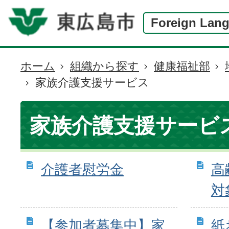
Foreign Lan
ホーム
組織から探す
健康福祉部
現
家族介護支援サービス
在
の
位
家族介護支援サービ
置
介護者慰労金
高
対
【参加者募集中】家
紙