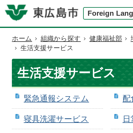
Foreign Lan
ホーム
組織から探す
健康福祉部
現
生活支援サービス
在
の
位
生活支援サービス
置
緊急通報システム
配
寝具洗濯サービス
日