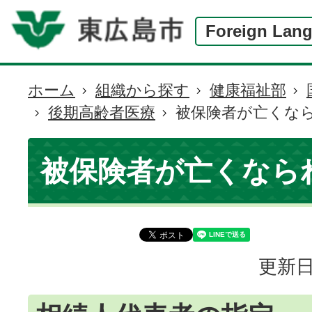
Foreign Lan
ホーム
組織から探す
健康福祉部
現
後期高齢者医療
被保険者が亡くな
在
の
位
被保険者が亡くなら
置
更新日