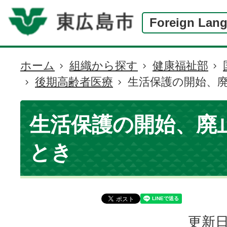
Foreign Lan
ホーム
組織から探す
健康福祉部
現
後期高齢者医療
生活保護の開始、
在
の
位
生活保護の開始、廃
置
とき
更新日