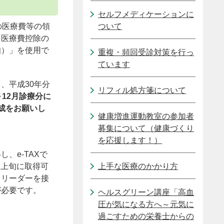
セルフメディケーションに
の医療費等の領
ついて
「医療費控除の
知）」を使用で
重複・頻回受診対策を行っ
ています
、平成30年分
リフィル処方箋について
～12月診療分に
成をお願いし
健康増進運動教室の参加者
募集について（健康づくり
を応援します！）
、e-TAXで
月上旬に取得可
上手な医療のかかり方
ドリーダーを接
が必要です。
ヘルスグリーン講座「高血
圧が気になる方へ～元気に
過ごすための栄養士からの