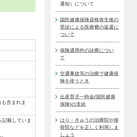
通知）について
国民健康保険資格喪失後の
受診による医療費の返還に
ついて
保険適用外の診療につい
て
交通事故等の治療で健康保
険を使うとき
出産育児一時金(国民健康
合も含まれま
保険)の支給
はり・きゅうの治療院や接
を記載していま
骨院などを正しく利用しま
しょう
ん。