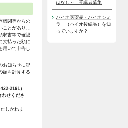
はなし～」受講者募集
バイオ医薬品・バイオシミ
療機関等からの
ラー（バイオ後続品）を知
いことがありま
っていますか？
領収書等で確認
に支払った額に
を用いて申告し
のお知らせに記
の額を計算する
2-2191）
い合わせくださ
いたしかねま