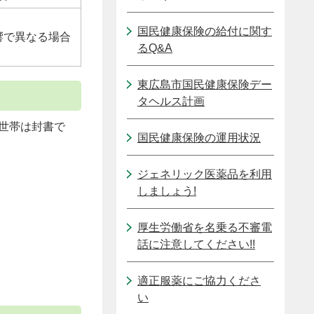
国民健康保険の給付に関す
響で異なる場合
るQ&A
東広島市国民健康保険デー
タヘルス計画
世帯は封書で
国民健康保険の運用状況
ジェネリック医薬品を利用
しましょう!
厚生労働省を名乗る不審電
話に注意してください!!
適正服薬にご協力くださ
い