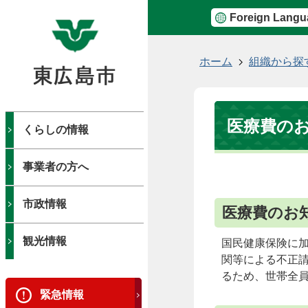
Foreign Langu
現
ホーム
組織から探
在
の
位
医療費の
置
くらしの情報
事業者の方へ
市政情報
医療費のお
観光情報
国民健康保険に
関等による不正
るため、世帯全
緊急情報