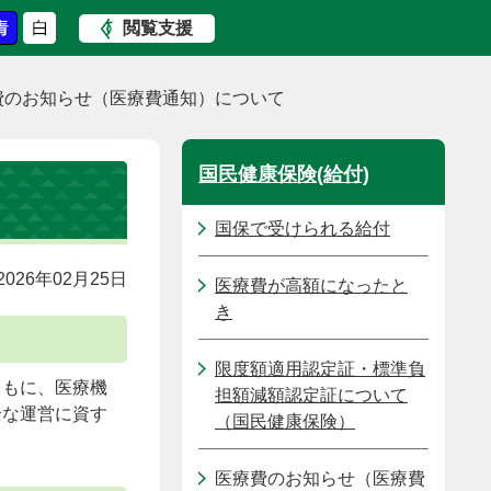
閲覧支援
費のお知らせ（医療費通知）について
国民健康保険(給付)
国保で受けられる給付
026年02月25日
医療費が高額になったと
き
限度額適用認定証・標準負
ともに、医療機
担額減額認定証について
全な運営に資す
（国民健康保険）
医療費のお知らせ（医療費