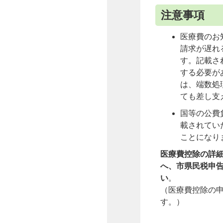
注意事項
医療費のお
請求が遅れ
す。記載さ
する必要が
は、端数処
ても差し支
国等の公費
載されてい
ことになり
医療費控除の詳細
へ、市県民税申告
い
。
（医療費控除の
す。）