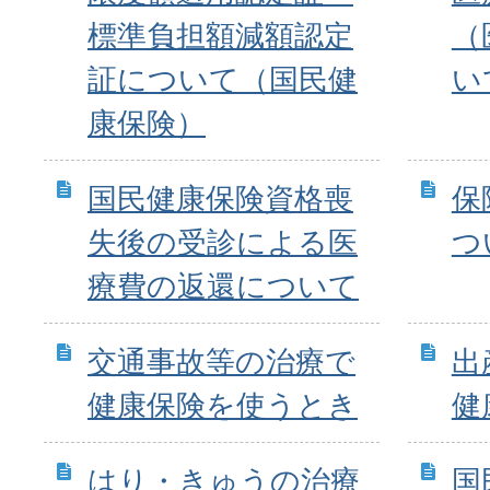
標準負担額減額認定
（
証について（国民健
い
康保険）
国民健康保険資格喪
保
失後の受診による医
つ
療費の返還について
交通事故等の治療で
出
健康保険を使うとき
健
はり・きゅうの治療
国