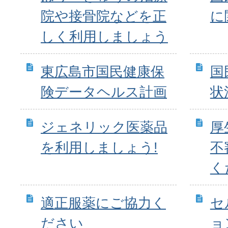
院や接骨院などを正
に
しく利用しましょう
東広島市国民健康保
国
険データヘルス計画
状
ジェネリック医薬品
厚
を利用しましょう!
不
く
適正服薬にご協力く
セ
ださい
ョ