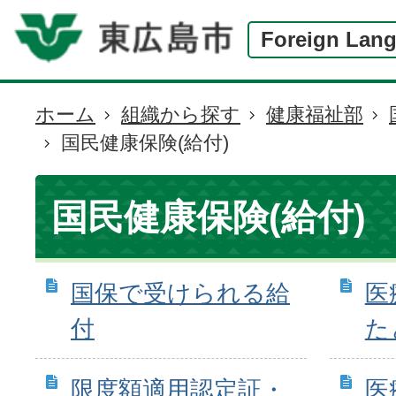
Foreign Lan
ホーム
組織から探す
健康福祉部
現
国民健康保険(給付)
在
の
位
国民健康保険(給付)
置
国保で受けられる給
医
付
た
限度額適用認定証・
医