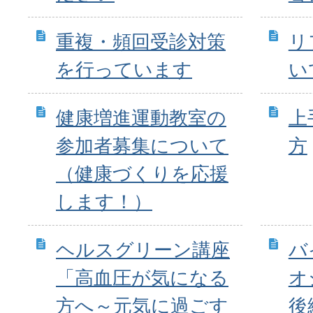
重複・頻回受診対策
リ
を行っています
い
健康増進運動教室の
上
参加者募集について
方
（健康づくりを応援
します！）
ヘルスグリーン講座
バ
「高血圧が気になる
オ
方へ～元気に過ごす
後