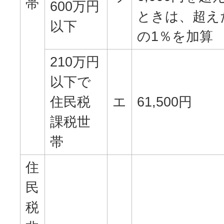
帯
600万円
ときは、超え
以下
の1％を加算
210万円
以下で
住民税
エ
61,500円
課税世
帯
住
民
税