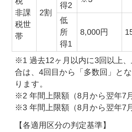
税
得2
非課
2割
低
税世
所
8,000円
1
帯
得1
※1 過去12ヶ月以内に3回以上
合は、4回目から「多数回」と
ります。
※2 年間上限額（8月から翌年7月）
※3 年間上限額（8月から翌年7月
【各適用区分の判定基準】