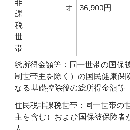
非
オ
36,900円
課
税
世
帯
総所得金額等：同一世帯の国保
制世帯主を除く）の国民健康保
なる基礎控除後の総所得金額等
住民税非課税世帯：同一世帯の
主を含む）および国保被保険者
人