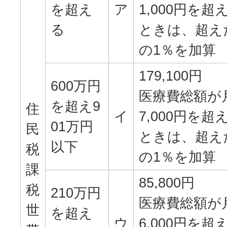
を超え
ア
1,000円を超
る
ときは、超え
の1％を加算
179,100円
600万円
医療費総額が月
を超え9
住
イ
7,000円を超
01万円
民
ときは、超え
以下
税
の1％を加算
課
85,800円
税
210万円
医療費総額が月
世
を超え
ウ
6,000円を超