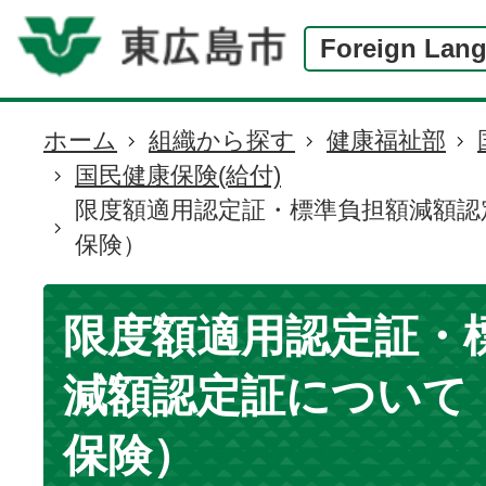
Foreign Lan
ホーム
組織から探す
健康福祉部
現
国民健康保険(給付)
在
限度額適用認定証・標準負担額減額認
の
保険）
位
置
限度額適用認定証・
減額認定証について
保険）