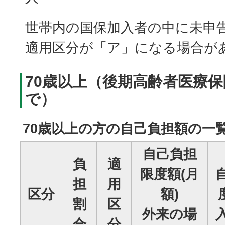
世帯内の国保加入者の中に未申
適用区分が「ア」になる場合が
70歳以上（後期高齢者医療
で）
70歳以上の方の自己負担額の一
自己負担
負
適
限度額(月
担
用
区分
額)
割
区
外来の場
合
分