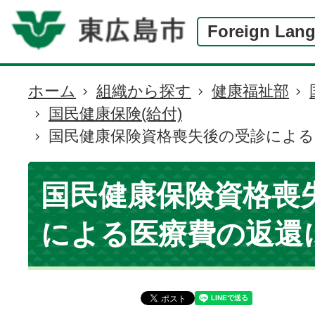
Foreign Lan
ホーム
組織から探す
健康福祉部
現
国民健康保険(給付)
在
国民健康保険資格喪失後の受診によ
の
位
置
国民健康保険資格喪
による医療費の返還