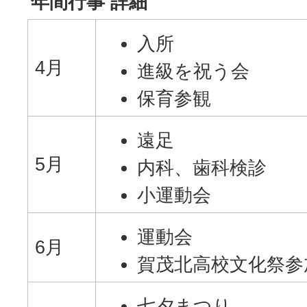
年間行事 詳細
入所
4月
進級を祝う会
保育参観
遠足
5月
内科、歯科検診
小運動会
運動会
6月
賀茂北高校文化祭参
七夕まつり