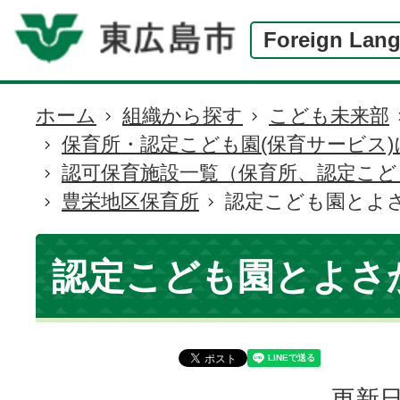
Foreign Lan
ホーム
組織から探す
こども未来部
現
保育所・認定こども園(保育サービス
在
認可保育施設一覧（保育所、認定こど
の
豊栄地区保育所
認定こども園とよ
位
置
認定こども園とよさ
更新日