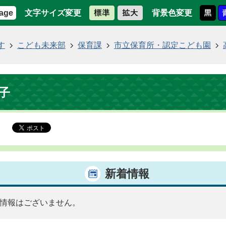
文字サイズ変更
背景色変更
age
す
こども未来部
保育課
市立保育所・認定こども園
子
新着情報
情報はございません。